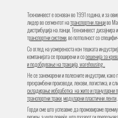
Техноинвест
е основан во 1991 година, и за ови
лидер во сегментот на
транспортни ланци
во Ма
дистрибуција на ланци, Техноинвест дизајнира 
т
ранспортни системи
, во потполност со специфи
Со оглед на усмереноста кон тешката индустриј
компанијата се проширени и со
решенија за крев
и подобрување на тракција, warehousing..
Не се занемарени и полесните индустрии, како 
прехрамбени производи, лекови, логистика, и сл
складирање иобработка
на жито и грануларни 
транспортни траки
,
модуларни пластични ленти
.
Горди сме што успеавме да промовираме премиу
регион, а уште повеќе, што пазарот ги препознав