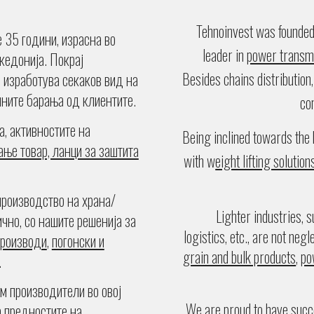
Tehnoinvest was
founded
е
3
5
години, израсна во
leader in
power transmi
кедонија. Покрај
Besides chains distribution
и изработува секаков вид на
чните барања од клиентите.
co
а, активностите на
Being inclined towards the 
ање товар, ланци за заштита
with w
eight lifting solutio
производство на храна/
Lighter industries, 
ично, со нашите решенија за
logistics, etc., are not neg
производи
,
погонски и
grain and bulk products
,
po
.
м производители во овој
We are proud to have succ
а предностите на