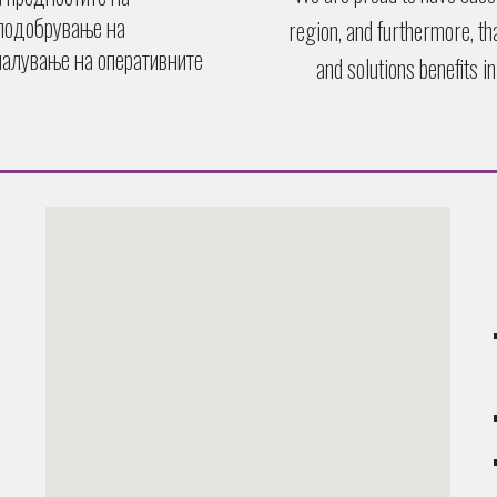
 подобрување на
region, and furthermore, t
малување на оперативните
and solutions benefits i