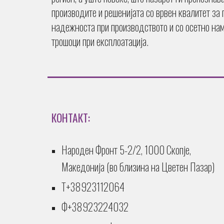
производите и решенијата со врвен квалитет за
надежноста при производството и со осетно на
трошоци при експлоатација.
КОНТАКТ:
Народен Фронт
5-2/2
, 1000 Скопје,
Македонија (
во близина на Цветен Пазар
)
T+38923112064
Ф+38923224032