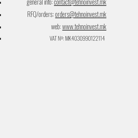
general info:
contact@tehnoinvest.mk
RFQ/orders:
orders@tehnoinvest.mk
web:
www.tehnoinvest.mk
VAT №: MK4030990122114