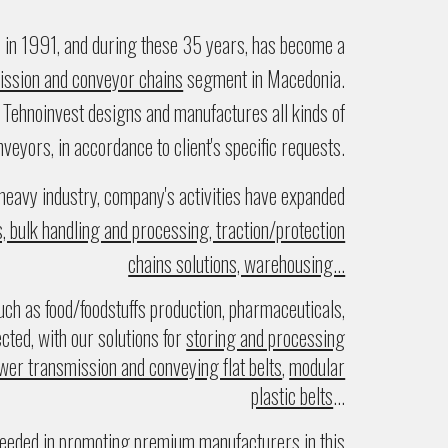
 in 1991, and during these 3
5
years, has become a
ssion and conveyor chains
segment in Macedonia.
, Tehnoinvest designs and manufactures all kinds of
nveyors, in accordance to client's specific requests.
heavy industry, company's activities have expanded
ns, bulk handling and processing, traction/protection
chains solutions, warehousing...
such as food/foodstuffs production, pharmaceuticals,
lected, with our solutions for
storing and processing
wer transmission and conveying flat belts
,
modular
plastic belts
...
eeded in promoting premium manufacturers in this