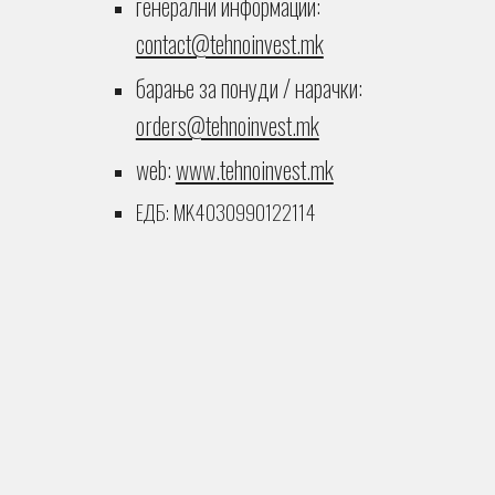
генерални информации:
contact@tehnoinvest.mk
барање за понуди / нарачки:
orders@tehnoinvest.mk
web:
www.tehnoinvest.mk
ЕДБ: MK4030990122114