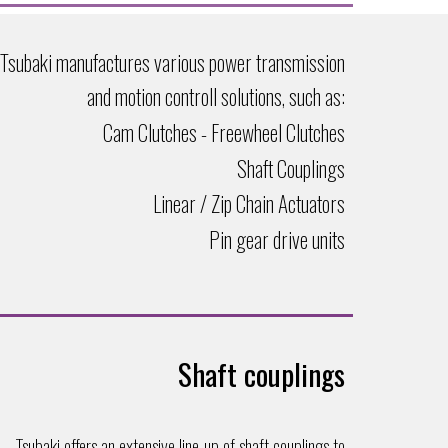
, Tsubaki
manufactures various
power transmission
and motion controll solutions, such as
:
Cam Clutches - Freewheel Clutches
Shaft Couplings
Linear /
Zip Chain
Actuators
Pin gear drive units
Shaft couplings
Tsubaki offers an extensive line-up of shaft couplings to