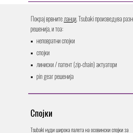
Покрај врвните
ланци
, Tsubaki произведува раз
решенија, и тоа:
неповратни спојки
спојки
линиски / патент (
zip-chain)
актуатори
pin gear решенија
С
појки
Тsubaki нуди
широка палета на осовински спојки за