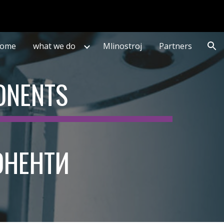
ion
ome
what we do
Mlinostroj
Partners
ONENTS
ОНЕНТИ