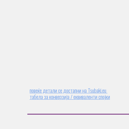
повеќе детали се достапни на Tsubaki.eu
табела за конверзија / еквиваленти спојки