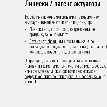
Линиски / патент актуатори
Тsubaki
има неколку алтернативи на класичните
хидраулични/пневматски клип и цилиндер:
Линиски актуатори
- со електромеханичко
придвижување на клипот
Патент (zip chain)
- линиското движење се
остварува со спојување на два ланци (како патент)
кои заедно прават ригиден ланец / клип
Покрај предностите на електромеханичкото движење
(компактни димензии, нема систем за масло/воздух,
нема загадување..), овие системи овозможуваат
подеднаков притисок при туркање и вовлекување
на
клипот!