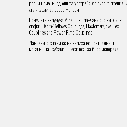
разни намени, од општа употреба до високо прецизн
апликации за серво мотори
Понудата вклучува Atra-Flex , ланчани спојки, диск-
спојки,
Beam/Bellows Couplings, Elastomer/Jaw-Flex
Couplings and Power Rigid Couplings
Ланчаните спојки се на залиха во централниот
магацин на Тсубаки со можност за брза испорака.