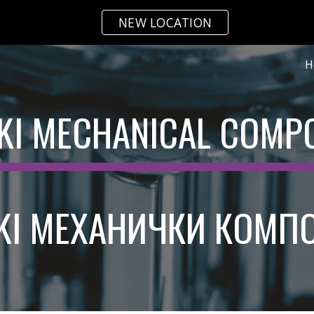
NEW LOCATION
ip to main content
Skip to navigat
H
KI
MECHANICAL COMP
KI
МЕХАНИЧКИ КОМП