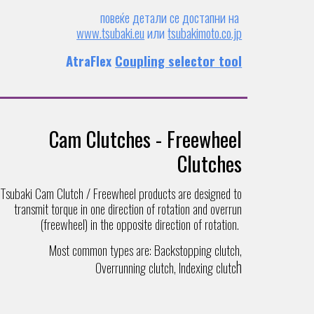
повеќе детали се достапни на
www.tsubaki.eu
или
tsubakimoto.co.jp
AtraFlex
Coupling selector tool
Cam Clutches - Freewheel
Clutches
Тsubaki Cam Clutch / Freewheel products are designed to
transmit torque in one direction of rotation and overrun
(freewheel) in the opposite direction of rotation.
Most common types are: Backstopping clutch,
h
Overrunning clutch, Indexing clutc