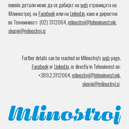
повеќе детали може да се добијат на
web
страницата на
Млинострој, на
Facebook
или на
Linked.in
, како и директно
во Техноинвест: (02) 3112064,
mlinostroj@tehnoinvest.mk
,
skopje@mlinostroj.si
Further details can be reached on Mlinostroj's
web
page,
Facebook
or
Linked.in
, or
directly in Tehnoinvest on
:
+389
.
2
.
3112064,
mlinostroj@tehnoinvest.mk
,
skopje@mlinostroj.si