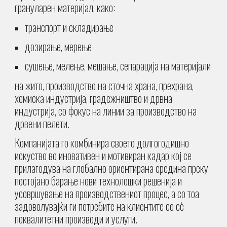
грануларен материјал, како:
транспорт
и
складирање
дозирање, мерење
сушење, мелење, мешање, сепарација на материјали
на
жито, производство на сточна храна, прехрана,
хемиска индустрија, градежништво и дрвна
индустрија, со фокус на линии за производство на
дрвени пелети.
Компанијата го комбинира своето долгогодишно
искуство во иновативен и мотивиран кадар кој се
прилагодува на глобално ориентирана средина преку
постојано барање нови технолошки решенија и
усовршување на производствениот процес, а со тоа
задоволувајќи ги потребите на клиентите со сè
поквалитетни производи и услуги.