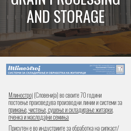
AND STORAGE
Млинострој
(Словенија)
во своите 70 години
постоење произведува
производни линии и системи за
примање, чистење, сушење и складирање житарки,
пченка и маслодајни семиња
Присутен е во и
ндустриите за обработка на сипкаст/