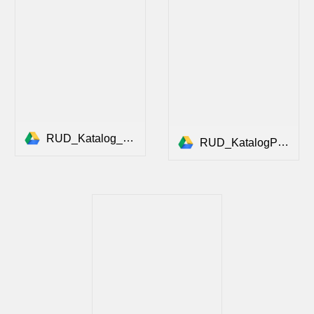
RUD_Katalog_Sideflex2013_NEU.pdf
RUD_KatalogPROFI_DE-EN_2025_FINAL_komprimiert.pdf