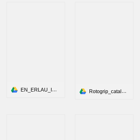
EN_ERLAU_Imagefolder_70Jahre_END.pdf
Rotogrip_catalogue_engl.pdf