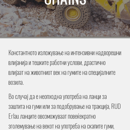
Константното изложување на интензивни надворешни
влијанија и тешките работни услови, драстично
влијаат на животниот век на гумите на специјалните
возила.
Во случај да е неопходна употреба на ланци за
заштита на гуми или за подобрување на тракција, RUD
Erlau ланците овозможуваат повеќекратно
зголемување на векот на употреба на скапите гуми,