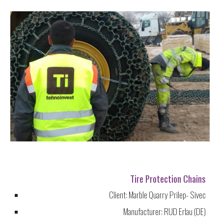
T
ire
P
rotection
C
hains
Client:
Marble Quarry Prilep- Sivec
Manufacturer: RUD Erlau (DE)